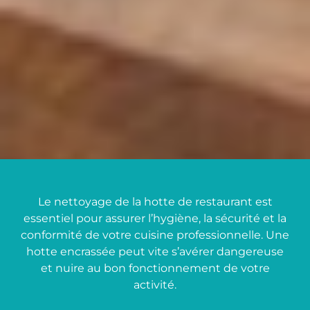
Le nettoyage de la hotte de restaurant est
essentiel pour assurer l’hygiène, la sécurité et la
conformité de votre cuisine professionnelle. Une
hotte encrassée peut vite s’avérer dangereuse
et nuire au bon fonctionnement de votre
activité.