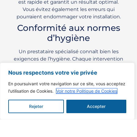
est rapide et garantit un résultat optimal.
Vous évitez également les erreurs qui
pourraient endommager votre installation.
Conformité aux normes
d’hygiène
Un prestataire spécialisé connaît bien les
exigences de l’hygiène. Chaque intervention
respecte les normes en vigueur et garantit la
Nous respectons votre vie privée
conformité de votre cuisine.
Comment se déroule
En poursuivant votre navigation sur ce site, vous acceptez
l'utilisation de Cookies.
Voir notre Politique de Cookies
un nettoyage de hotte
de restaurant ?
Rejeter
Accepter
Inspection et diagnostic