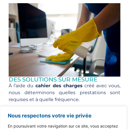
DES SOLUTIONS SUR MESURE
À l’aide du
cahier des charges
créé avec vous,
nous déterminons quelles prestations sont
requises et à quelle fréquence.
Grâce à nos services de nettoyage quotidiens,
Nous respectons votre vie privée
hebdomadaires ou mensuels, vos surfaces sont
traitées avec soin selon leurs spécificités.
En poursuivant votre navigation sur ce site, vous acceptez